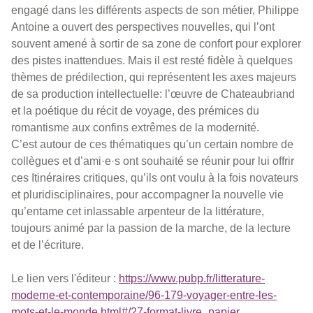
engagé dans les différents aspects de son métier, Philippe
Antoine a ouvert des perspectives nouvelles, qui l’ont
souvent amené à sortir de sa zone de confort pour explorer
des pistes inattendues. Mais il est resté fidèle à quelques
thèmes de prédilection, qui représentent les axes majeurs
de sa production intellectuelle: l’œuvre de Chateaubriand
et la poétique du récit de voyage, des prémices du
romantisme aux confins extrêmes de la modernité.
C’est autour de ces thématiques qu’un certain nombre de
collègues et d’ami·e·s ont souhaité se réunir pour lui offrir
ces Itinéraires critiques, qu’ils ont voulu à la fois novateurs
et pluridisciplinaires, pour accompagner la nouvelle vie
qu’entame cet inlassable arpenteur de la littérature,
toujours animé par la passion de la marche, de la lecture
et de l’écriture.
Le lien vers l'éditeur :
https://www.pubp.fr/litterature-
moderne-et-contemporaine/96-179-voyager-entre-les-
mots-et-le-monde.html#/27-format-livre_papier