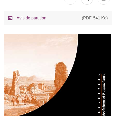
Avis de parution
(
PDF
,
541 Ko
)