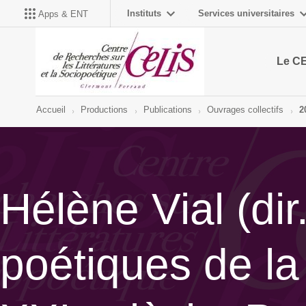
Instituts
Services universitaires
Apps & ENT
Le C
Accueil
Productions
Publications
Ouvrages collectifs
2
Hélène Vial (dir
poétiques de la 