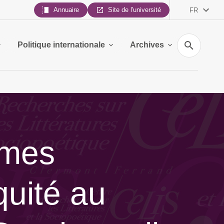
Annuaire
Site de l'université
FR
Recherche
Politique internationale
Archives
rmes
quité au