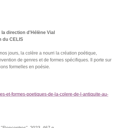
 la direction d'Hélène Vial
en du CELIS
os jours, la colère a nourri la création poétique,
nvention de genres et de formes spécifiques. Il porte sur
ions formelles en poésie.
es-et-formes-poetiques-de-la-colere-de-l-antiquite-au-
. "Rencontres", 2023, 467 p.