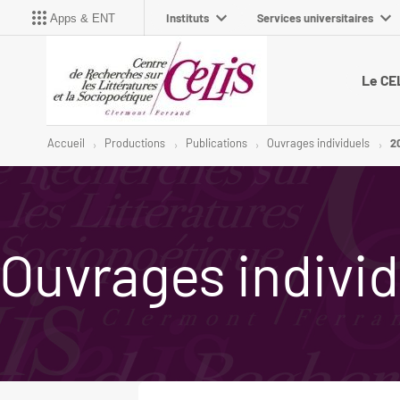
Instituts
Services universitaires
Apps & ENT
Le CE
Accueil
Productions
Publications
Ouvrages individuels
2
Ouvrages individ