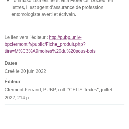
Tommaso Lisa est né et vit à Florence. Docteur en
lettres, il est agent d’assurance de profession,
entomologiste averti et écrivain.
Le lien vers l'éditeur :
http://pubp.univ-
bpclermont.fr/public/Fiche_produit.php?
titre=M%C3%A9moires%20du%20sous-bois
Dates
Créé le 20 juin 2022
Éditeur
Clermont-Ferrand, PUBP, coll. "CELIS Textes", juillet
2022, 214 p.