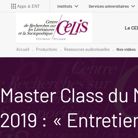
Instituts
Services universitaires
Apps & ENT
Le CE
Accueil
Productions
Ressources audiovisuelles
Nos vidéos
Master Class du
2019 : « Entretie