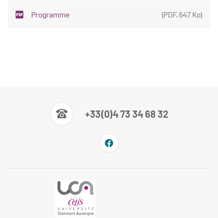
Programme
(
PDF
,
647 Ko
)
+33(0)4 73 34 68 32