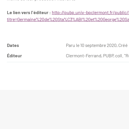
Le lien vers l'éditeur :
http://pubp.univ-bpclermont.fr/public
titre=Germaine%20de%20Sta%C3%ABl%20et%20George%20Sa
Dates
Paru le 10 septembre 2020, Créé
Éditeur
Clermont-Ferrand, PUBP, coll. "R