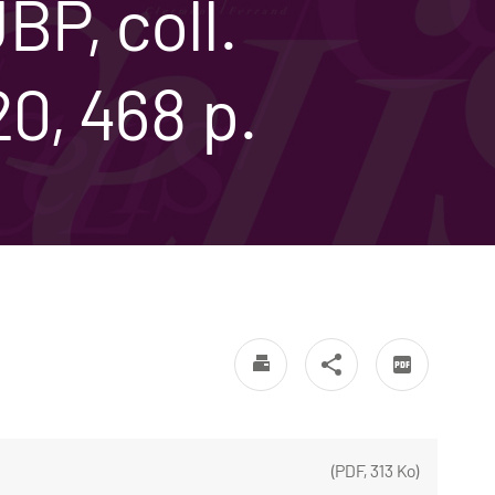
P, coll.
0, 468 p.
(
PDF
,
313 Ko
)