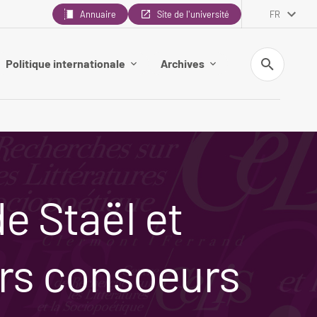
Annuaire
Site de l'université
FR
Recherche
Politique internationale
Archives
e Staël et
urs consoeurs