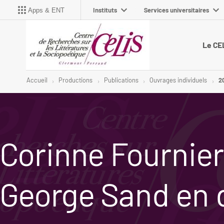
Instituts
Services universitaires
Apps & ENT
Le CE
Accueil
Productions
Publications
Ouvrages individuels
2
Corinne Fournier
George Sand en 