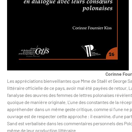
Corinne Four
Les appréciations bienveillantes que Mme de Staël et George San
littéraire officielle de ce pays, avoir mal été payées de retour
l’analyse des œuvres des femmes de lettres polonaises révèlent 
quoique de manière originale. L’une des constantes de la récept
appréhender dans un même geste critique, comme si l’une ne pouva
ouvrage est de respecter cette approche : il examine, d’une pa
Sand est verbalisée dans les commentaires personnels des Polona
même de leur production littéraire.