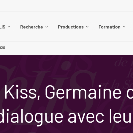
LIS
Recherche
Productions
Formation
020
 Kiss, Germaine d
dialogue avec le