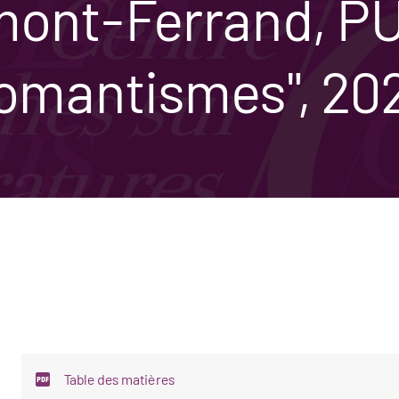
mont-Ferrand, PUB
omantismes", 202
Table des matières