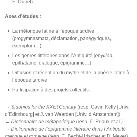
S. Dubel).
Axes d’études :
La rhétorique latine à l’époque tardive
(progymnasmata, déclamation, panégyriques,
exemplum…)
Les genres littéraires dans l’Antiquité (
epyllion
,
épithalame, dialogue, épigramme…)
Diffusion et réception du mythe et de la poésie latine à
l’époque tardive
Participation à des projets collectifs :
→
Sidonius for the XXIst Century
(resp. Gavin Kelly [Univ.
d’Edimbourg] et J. van Waarden [Univ. d’Amsterdam])
→
Dictionnaire de métapoétique
(resp. E. Prioux et al.)
→
Dictionnaire de l’épigramme littéraire dans l’Antiquité
grecque et romaine
(resp. C. Becht-Urlacher et D. Meyer)