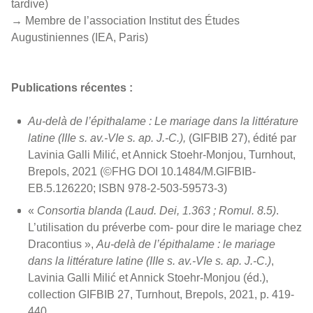
tardive)
→ Membre de l’association Institut des Études
Augustiniennes (IEA, Paris)
Publications récentes :
Au-delà de l’épithalame : Le mariage dans la littérature
latine
(IIIe s. av.-VIe s. ap. J.-C.),
(GIFBIB 27), édité par
Lavinia Galli Milić, et Annick Stoehr-Monjou, Turnhout,
Brepols, 2021 (©FHG DOI 10.1484/M.GIFBIB-
EB.5.126220; ISBN 978-2-503-59573-3)
«
Consortia blanda (Laud. Dei, 1.363 ; Romul. 8.5)
.
L’utilisation du préverbe com- pour dire le mariage chez
Dracontius »,
Au-delà de l’épithalame : le mariage
dans la littérature latine (IIIe s. av.-VIe s. ap. J.-C.)
,
Lavinia Galli Milić et Annick Stoehr-Monjou (éd.),
collection GIFBIB 27, Turnhout, Brepols, 2021, p. 419-
440.