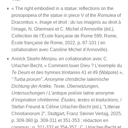
« The right embodied in a statue: reflections on the
prosopopeia of the statue in piece V of the
Romulea
of
Dracontius »,
Image et droit :
du
ius imaginis au droit à
l'image, N. Ghermani et C. Michel d'Annoville (éd.),
Collection de l’École française de Rome 599, Rome,
École française de Rome, 2022, p. 87-101 ( en
collaboration avec Caroline Michel d’Annoville).
Annick Stoehr-Monjou, en collaboration avec C.
Urlacher-Becht, « Comment louer Dieu ? L’exemple du
Te Deum
et des hymnes trinitaires 41 et 49 (Walpole) »,
‘‘
Turba piorum’’. Anonyme christliche lateinische
Dichtung der Antike. Texte, Übersetzungen,
Untersuchungen / L’antique poésie latine anonyme
d’inspiration chrétienne. Études, textes et traductions
, /
Stefan Freund & Céline Urlacher-Becht (ed.), “Litterae
Christianorum 2”, Stuttgart, Franz Steiner Verlag, 2025,
p. 309-360 [p. 309-311 et 351-353 : rédaction en
commun ; p. 311-332 et 354-357 : C. Urlacher-Becht et