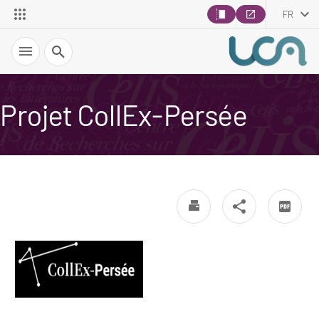
FR
Recherche
Projet CollEx-Persée