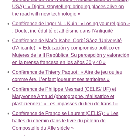
USA) : « Digital storytelling: bringing places alive on
the road with new technologie »
Conférence de Inger N. I. Kuin : «Losing your religion »
: Doute, incrédulité et athéisme dans l'Antiquité
Conférence de María Isabel Corbí Sáez (Université
d’Alicante) : « Educación y compromiso político en
Mujeres de la II República. Su percepción y valoración
en la prensa francesa en los años 30 y 40 »
Conférence de Thierry Paquot : « Aire de jeu ou jeu
comme ère. L’enfant joueur et ses territoires »
Conférence de Philippe Mesnard (CELIS/IUF) et
Maryvonne Arnaud (photographe, réalisatrice et
plasticienne) : « Les impasses du lieu de transit »
Conférence de Françoise Laurent (CELIS) : « Les
haltes du chemin dans le livre du pèlerin de
Compostelle du XIIe siècle »