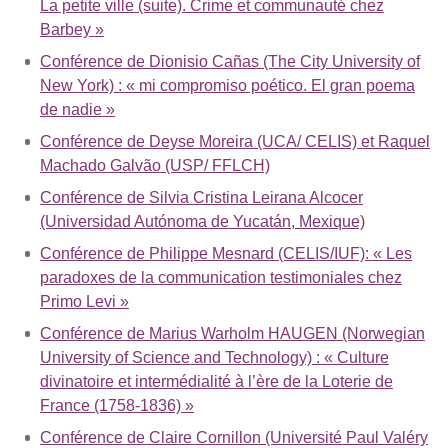
La petite ville (suite). Crime et communauté chez
Barbey »
Conférence de Dionisio Cañas (The City University of
New York) : « mi compromiso poético. El gran poema
de nadie »
Conférence de Deyse Moreira (UCA/ CELIS) et Raquel
Machado Galvão (USP/ FFLCH)
Conférence de Silvia Cristina Leirana Alcocer
(Universidad Autónoma de Yucatán, Mexique)
Conférence de Philippe Mesnard (CELIS/IUF): « Les
paradoxes de la communication testimoniales chez
Primo Levi »
Conférence de Marius Warholm HAUGEN (Norwegian
University of Science and Technology) : « Culture
divinatoire et intermédialité à l’ère de la Loterie de
France (1758-1836) »
Conférence de Claire Cornillon (Université Paul Valéry